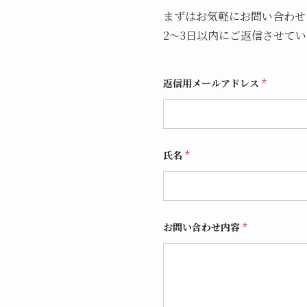
まずはお気軽にお問い合わせ
2～3日以内にご返信させて
返信用メールアドレス
*
氏名
*
返
お問い合わせ内容
*
信
用
メ
ー
ル
ア
ド